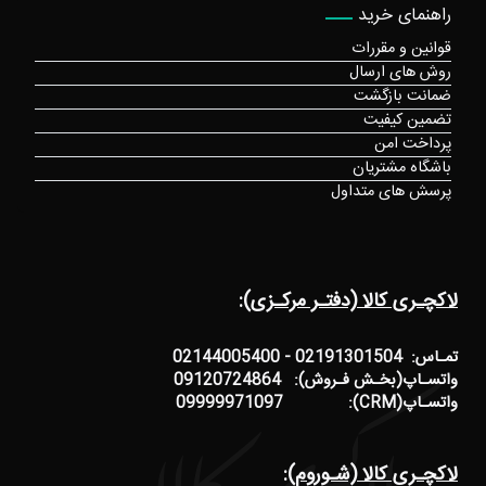
راهنمای خرید
قوانین و مقررات
روش های ارسال
ضمانت بازگشت
تضمین کیفیت
پرداخت امن
باشگاه مشتریان
پرسش های متداول
لاکچـری کالا (دفتـر مرکـزی):
تمـاس: 02191301504 - 02144005400
واتسـاپ(بخـش فـروش): 09120724864
واتسـاپ(CRM): 09999971097
لاکچـری کالا (شـوروم):