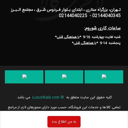
تـهران، بزرگراه ستاری ، ابتدای بـلوار فـردوس شـرق ، مجتمع الـبـرز
02144040345 - 02144040225
ساعات کاری شوروم:
شنبه لغایت چهارشنبه 16-9 *
با هماهنگی قبلی
*
پنجشنبه 14-9
*
با هماهنگی قبلی
*
کلیه حقوق این سایت متعلق به
®
LuxuriKala.com
می باشد.
تمامی كالاها و خدمات این فروشگاه، حسب مورد دارای مجوزهای لازم از مراجع
مربوطه می باشند و فعالیت های این سایت تابع قوانین و مقررات جمهوری
اسلامی ایران است.
به من اطلاع بده