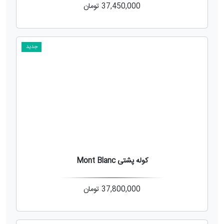
37,450,000
تومان
جدید
کوله پشتی Mont Blanc
37,800,000
تومان