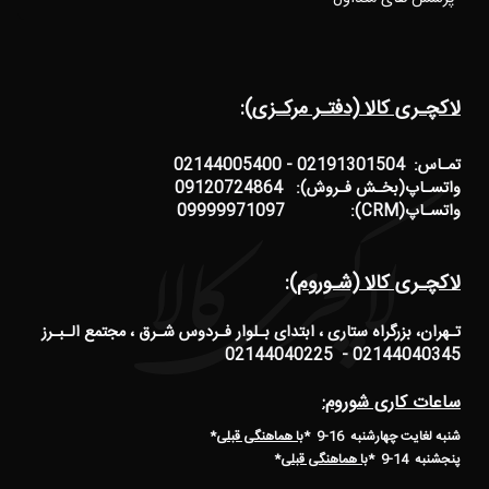
لاکچـری کالا (دفتـر مرکـزی):
تمـاس: 02191301504 - 02144005400
واتسـاپ(بخـش فـروش): 09120724864
واتسـاپ(CRM): 09999971097
لاکچـری کالا (شـوروم):
تـهران، بزرگراه ستاری ، ابتدای بـلوار فـردوس شـرق ، مجتمع الـبـرز
02144040345 - 02144040225
ساعات کاری شوروم:
شنبه لغایت چهارشنبه 16-9 *
با هماهنگی قبلی
*
پنجشنبه 14-9
*
با هماهنگی قبلی
*