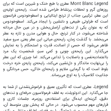
Mont Blanc Legend عطری با طبع خنک و شیرین است که برای
روزهای گرم و لحظات پرنشاط طراحی شده است. رایحه‌ی اولیه‌ی
این عطر، ترکیبی جذاب از ترنج ایتالیایی و اسطوخودوس فرانسوی
است که طراوتی طبیعی و دلنشین را ایجاد می‌کند. اسطوخودوس
که به عنوان یکی از نت‌های آرامش‌بخش و در عین حال مردانه
شناخته می‌شود، در کنار ترنج، حال و هوایی مدرن و تازه به عطر
می‌بخشد. با گذشت زمان، رایحه‌ی میانی این عطر یعنی سرو سفید
ظاهر می‌شود که حسی از اصالت، قدرت و استحکام را به نمایش
می‌گذارد. این رایحه‌ی چوبی و کمی سبز، شخصیت یک مرد
بااعتمادبه‌نفس و باصلابت را تداعی می‌کند. اما چیزی که این عطر
را بی‌نهایت ماندگار و دل‌نشین می‌کند، رایحه‌ی پایه‌ی خزه درخت
بلوط است که با گرمایی ملایم و رایحه‌ای خاکی، حس مردانگی و
جذابیت کلاسیک را به اوج می‌رساند.
Legend، عطری است که تأثیری عمیق و فراموش‌نشدنی از شما به
جا می‌گذارد. این ادوتویلت، به لطف فرمولاسیون حرفه‌ای و نت‌های
دقیق، گزینه‌ای ایده‌آل برای استفاده‌ی روزمره، جلسات کاری و
قرارهای مهم محسوب می‌شود. در حالی که پخش بوی متوسط آن،
رایحه‌ای دلنشین و غیرتجاوزگر را به فضای اطراف منتقل می‌کند،