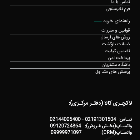
تماس با ما
فرم نظرسنجی
راهنمای خرید
قوانین و مقررات
روش های ارسال
ضمانت بازگشت
تضمین کیفیت
پرداخت امن
باشگاه مشتریان
پرسش های متداول
لاکچـری کالا (دفتـر مرکـزی):
تمـاس: 02191301504 - 02144005400
واتسـاپ(بخـش فـروش): 09120724864
واتسـاپ(CRM): 09999971097