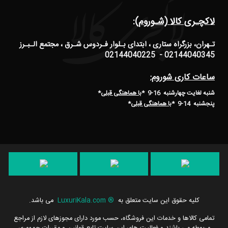
لاکچـری کالا (شـوروم):
تـهران، بزرگراه ستاری ، ابتدای بـلوار فـردوس شـرق ، مجتمع الـبـرز
02144040345 - 02144040225
ساعات کاری شوروم:
شنبه لغایت چهارشنبه 16-9 *
با هماهنگی قبلی
*
پنجشنبه 14-9
*
با هماهنگی قبلی
*
کلیه حقوق این سایت متعلق به
®
LuxuriKala.com
می باشد.
تمامی كالاها و خدمات این فروشگاه، حسب مورد دارای مجوزهای لازم از مراجع