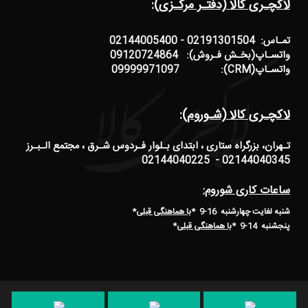
لاکچـری کالا (دفتـر مرکـزی):
تمـاس: 02191301504 - 02144005400
واتسـاپ(بخـش فـروش): 09120724864
واتسـاپ(CRM): 09999971097
لاکچـری کالا (شـوروم):
تـهران، بزرگراه ستاری ، ابتدای بـلوار فـردوس شـرق ، مجتمع الـبـرز
02144040345 - 02144040225
ساعات کاری شوروم:
شنبه لغایت چهارشنبه 16-9 *
با هماهنگی قبلی
*
پنجشنبه 14-9
*
با هماهنگی قبلی
*