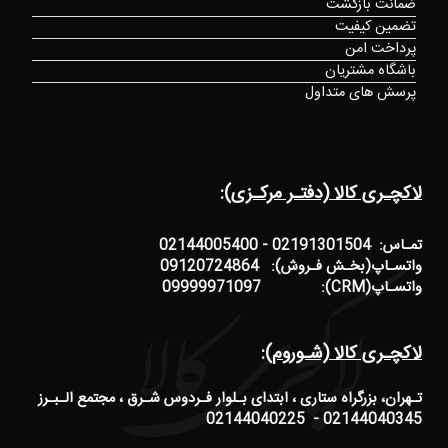
ضمانت بازگشت
تضمین کیفیت
پرداخت امن
باشگاه مشتریان
پرسش های متداول
لاکچـری کالا (دفتـر مرکـزی):
تمـاس: 02191301504 - 02144005400
واتسـاپ(بخـش فـروش): 09120724864
واتسـاپ(CRM): 09999971097
لاکچـری کالا (شـوروم):
تـهران، بزرگراه ستاری ، ابتدای بـلوار فـردوس شـرق ، مجتمع الـبـرز
02144040345 - 02144040225