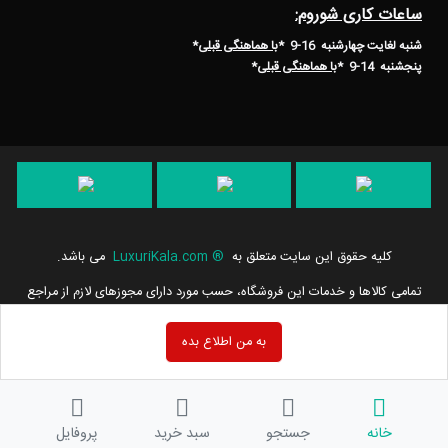
ساعات کاری شوروم:
شنبه لغایت چهارشنبه 16-9 *
با هماهنگی قبلی
*
پنجشنبه 14-9
*
با هماهنگی قبلی
*
کلیه حقوق این سایت متعلق به
®
LuxuriKala.com
می باشد.
تمامی كالاها و خدمات این فروشگاه، حسب مورد دارای مجوزهای لازم از مراجع
مربوطه می باشند و فعالیت های این سایت تابع قوانین و مقررات جمهوری
اسلامی ایران است.
به من اطلاع بده
خانه
جستجو
سبد خرید
پروفایل