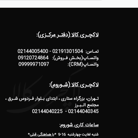
لاکچـری کالا (دفتـر مرکـزی):
تمـاس: 02191301504 - 02144005400
واتسـاپ(بخـش فـروش): 09120724864
واتسـاپ(CRM): 09999971097
لاکچـری کالا (شـوروم):
تـهران، بزرگراه ستاری ، ابتدای بـلوار فـردوس شـرق ،
مجتمع الـبـرز
02144040345 - 02144040225
ساعات کاری شوروم:
شنبه لغایت چهارشنبه 16-9 *
با هماهنگی قبلی
*