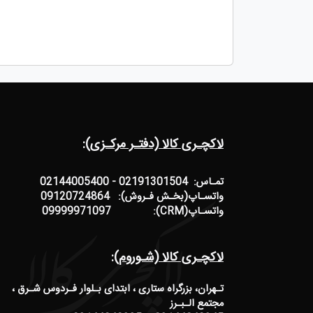
لاکچـری کالا (دفتـر مرکـزی):
تمـاس: 02191301504 - 02144005400
واتسـاپ(بخـش فـروش): 09120724864
واتسـاپ(CRM): 09999971097
لاکچـری کالا (شـوروم):
تـهران، بزرگراه ستاری ، ابتدای بـلوار فـردوس شـرق ،
مجتمع الـبـرز