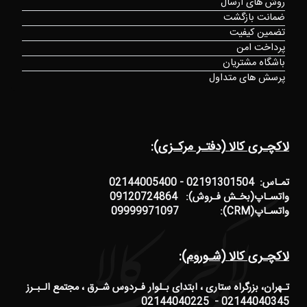
روش های ارسال
ضمانت بازگشت
تضمین کیفیت
پرداخت امن
باشگاه مشتریان
پرسش های متداول
لاکچـری کالا (دفتـر مرکـزی):
تمـاس: 02191301504 - 02144005400
واتسـاپ(بخـش فـروش): 09120724864
واتسـاپ(CRM): 09999971097
لاکچـری کالا (شـوروم):
تـهران، بزرگراه ستاری ، ابتدای بـلوار فـردوس شـرق ، مجتمع الـبـرز
02144040345 - 02144040225