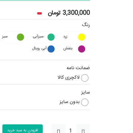
3,300,000
تومان
رنگ
زرد
سبزآبی
سبز
بنفش
آبی رویال
ضمانت نامه
لاکچری کالا
سایز
بدون سایز
افزودن به سبد خرید