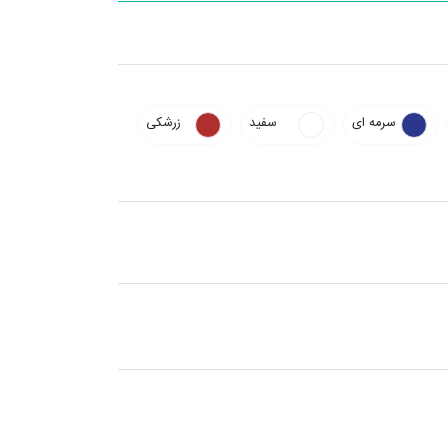
سرمه ای
سفید
زرشکی