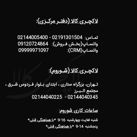
لاکچـری کالا (دفتـر مرکـزی):
تمـاس: 02191301504 - 02144005400
واتسـاپ(بخـش فـروش): 09120724864
واتسـاپ(CRM): 09999971097
لاکچـری کالا (شـوروم):
تـهران، بزرگراه ستاری ، ابتدای بـلوار فـردوس شـرق ،
مجتمع الـبـرز
02144040345 - 02144040225
ساعات کاری شوروم:
شنبه لغایت چهارشنبه 16-9 *
با هماهنگی قبلی
*
پنجشنبه 14-9
*
با هماهنگی قبلی
*