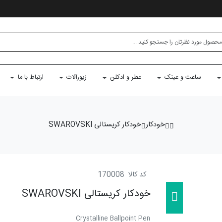
ساعت و عینک
عطر و ادکلن
زیورآلات
ارتباط با ما
خودکار
خودکار کریستالی SWAROVSKI
کد کالا
170008
خودکار کریستالی SWAROVSKI
Crystalline Ballpoint Pen