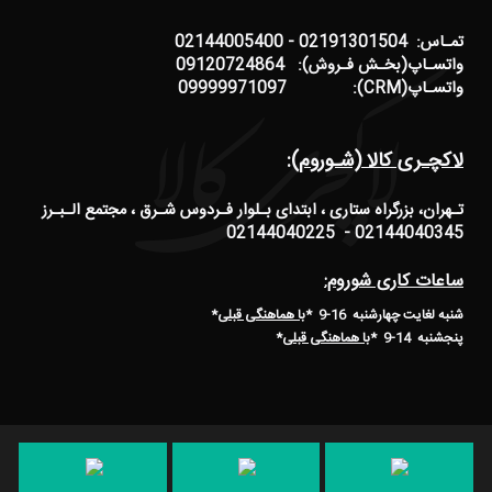
تمـاس: 02191301504 - 02144005400
واتسـاپ(بخـش فـروش): 09120724864
واتسـاپ(CRM): 09999971097
لاکچـری کالا (شـوروم):
تـهران، بزرگراه ستاری ، ابتدای بـلوار فـردوس شـرق ، مجتمع الـبـرز
02144040345 - 02144040225
ساعات کاری شوروم:
شنبه لغایت چهارشنبه 16-9 *
با هماهنگی قبلی
*
پنجشنبه 14-9
*
با هماهنگی قبلی
*