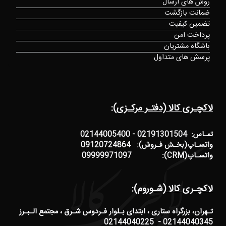
روش های ارسال
ضمانت بازگشت
تضمین کیفیت
پرداخت امن
باشگاه مشتریان
پرسش های متداول
لاکچـری کالا (دفتـر مرکـزی):
تمـاس: 02191301504 - 02144005400
واتسـاپ(بخـش فـروش): 09120724864
واتسـاپ(CRM): 09999971097
لاکچـری کالا (شـوروم):
تـهران، بزرگراه ستاری ، ابتدای بـلوار فـردوس شـرق ، مجتمع الـبـرز
02144040345 - 02144040225