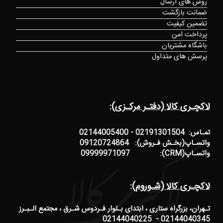
روش های ارسال
ضمانت بازگشت
تضمین کیفیت
پرداخت امن
باشگاه مشتریان
پرسش های متداول
لاکچـری کالا (دفتـر مرکـزی):
تمـاس: 02191301504 - 02144005400
واتسـاپ(بخـش فـروش): 09120724864
واتسـاپ(CRM): 09999971097
لاکچـری کالا (شـوروم):
تـهران، بزرگراه ستاری ، ابتدای بـلوار فـردوس شـرق ، مجتمع الـبـرز
02144040345 - 02144040225