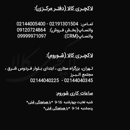
لاکچـری کالا (دفتـر مرکـزی):
تمـاس: 02191301504 - 02144005400
واتسـاپ(بخـش فـروش): 09120724864
واتسـاپ(CRM): 09999971097
لاکچـری کالا (شـوروم):
تـهران، بزرگراه ستاری ، ابتدای بـلوار فـردوس شـرق ،
مجتمع الـبـرز
02144040345 - 02144040225
ساعات کاری شوروم:
شنبه لغایت چهارشنبه 16-9 *
با هماهنگی قبلی
*
پنجشنبه 14-9
*
با هماهنگی قبلی
*