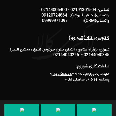
تمـاس: 02191301504 - 02144005400
واتسـاپ(بخـش فـروش): 09120724864
واتسـاپ(CRM): 09999971097
لاکچـری کالا (شـوروم):
تـهران، بزرگراه ستاری ، ابتدای بـلوار فـردوس شـرق ، مجتمع الـبـرز
02144040345 - 02144040225
ساعات کاری شوروم:
شنبه لغایت چهارشنبه 16-9 *
با هماهنگی قبلی
*
پنجشنبه 14-9
*
با هماهنگی قبلی
*