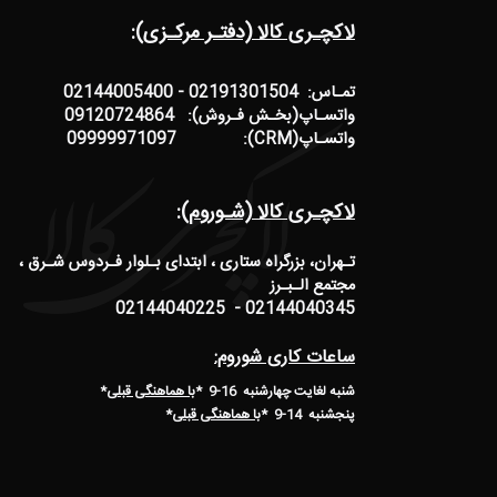
لاکچـری کالا (دفتـر مرکـزی):
تمـاس: 02191301504 - 02144005400
واتسـاپ(بخـش فـروش): 09120724864
واتسـاپ(CRM): 09999971097
لاکچـری کالا (شـوروم):
تـهران، بزرگراه ستاری ، ابتدای بـلوار فـردوس شـرق ،
مجتمع الـبـرز
02144040345 - 02144040225
ساعات کاری شوروم:
شنبه لغایت چهارشنبه 16-9 *
با هماهنگی قبلی
*
پنجشنبه 14-9
*
با هماهنگی قبلی
*