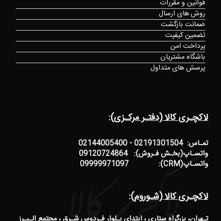
قوانین و مقررات
روش های ارسال
ضمانت بازگشت
تضمین کیفیت
پرداخت امن
باشگاه مشتریان
پرسش های متداول
لاکچـری کالا (دفتـر مرکـزی):
تمـاس: 02191301504 - 02144005400
واتسـاپ(بخـش فـروش): 09120724864
واتسـاپ(CRM): 09999971097
لاکچـری کالا (شـوروم):
تـهران، بزرگراه ستاری ، ابتدای بـلوار فـردوس شـرق ، مجتمع الـبـرز