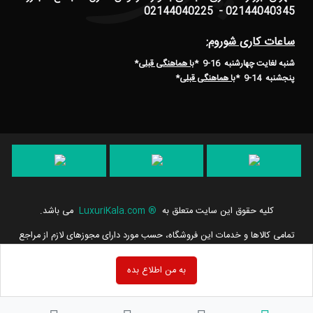
02144040345 - 02144040225
ساعات کاری شوروم:
شنبه لغایت چهارشنبه 16-9 *
با هماهنگی قبلی
*
پنجشنبه 14-9
*
با هماهنگی قبلی
*
کلیه حقوق این سایت متعلق به
®
LuxuriKala.com
می باشد.
تمامی كالاها و خدمات این فروشگاه، حسب مورد دارای مجوزهای لازم از مراجع
مربوطه می باشند و فعالیت های این سایت تابع قوانین و مقررات جمهوری
اسلامی ایران است.
به من اطلاع بده