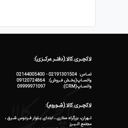
لاکچـری کالا (دفتـر مرکـزی):
تمـاس: 02191301504 - 02144005400
واتسـاپ(بخـش فـروش): 09120724864
واتسـاپ(CRM): 09999971097
لاکچـری کالا (شـوروم):
تـهران، بزرگراه ستاری ، ابتدای بـلوار فـردوس شـرق ،
مجتمع الـبـرز