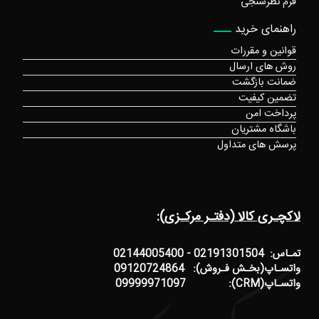
فرم نظرسنجی
راهنمای خرید
قوانین و مقررات
روش های ارسال
ضمانت بازگشت
تضمین کیفیت
پرداخت امن
باشگاه مشتریان
پرسش های متداول
لاکچـری کالا (دفتـر مرکـزی):
تمـاس: 02191301504 - 02144005400
واتسـاپ(بخـش فـروش): 09120724864
واتسـاپ(CRM): 09999971097