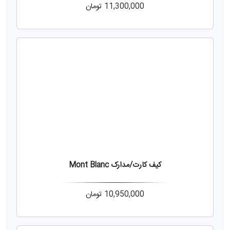
11,300,000
تومان
کیف کارت/مدارک Mont Blanc
10,950,000
تومان