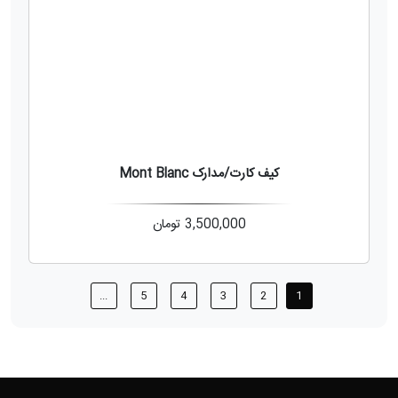
کیف کارت/مدارک Mont Blanc
3,500,000
تومان
...
5
4
3
2
1