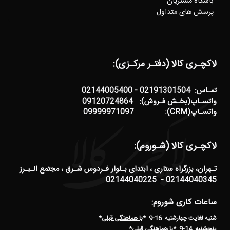
باشگاه مشتریان
پرسش های متداول
لاکچـری کالا (دفتـر مرکـزی):
تمـاس: 02191301504 - 02144005400
واتسـاپ(بخـش فـروش): 09120724864
واتسـاپ(CRM): 09999971097
لاکچـری کالا (شـوروم):
تـهران، بزرگراه ستاری ، ابتدای بـلوار فـردوس شـرق ، مجتمع الـبـرز
02144040345 - 02144040225
ساعات کاری شوروم:
شنبه لغایت چهارشنبه 16-9 *
با هماهنگی قبلی
*
پنجشنبه 14-9
*
با هماهنگی قبلی
*