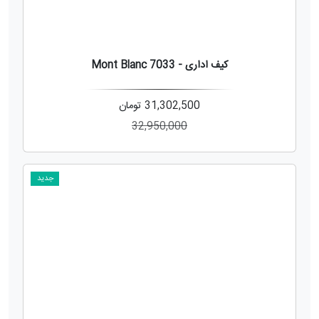
کیف اداری - Mont Blanc 7033
31,302,500
تومان
32,950,000
جدید