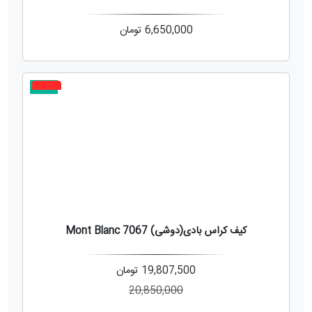
6,650,000
تومان
جدید
5%
کیف کراس بادی(دوشی) 7067 Mont Blanc
19,807,500
تومان
20,850,000