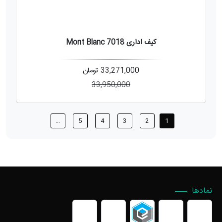
کیف اداری Mont Blanc 7018
33,271,000
تومان
33,950,000
...
5
4
3
2
1
نمادها