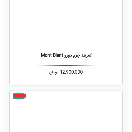
کمربند چرم دورو Mont Blant
12,900,000
تومان
جدید
2%