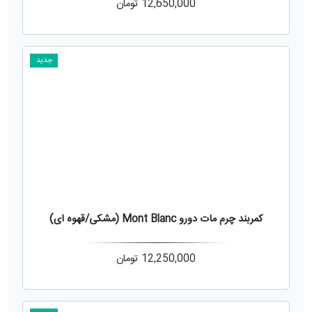
12,650,000
تومان
جدید
کمربند چرم مات دورو Mont Blanc (مشکی/قهوه ای)
12,250,000
تومان