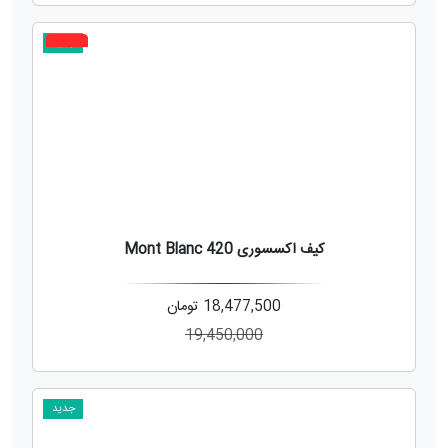
جدید
5%
کیف اکسسوری 420 Mont Blanc
18,477,500
تومان
19,450,000
جدید