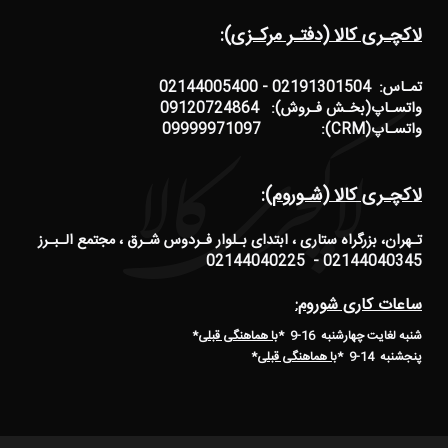
لاکچـری کالا (دفتـر مرکـزی):
تمـاس: 02191301504 - 02144005400
واتسـاپ(بخـش فـروش): 09120724864
واتسـاپ(CRM): 09999971097
لاکچـری کالا (شـوروم):
تـهران، بزرگراه ستاری ، ابتدای بـلوار فـردوس شـرق ، مجتمع الـبـرز
02144040345 - 02144040225
ساعات کاری شوروم:
شنبه لغایت چهارشنبه 16-9 *
با هماهنگی قبلی
*
پنجشنبه 14-9
*
با هماهنگی قبلی
*