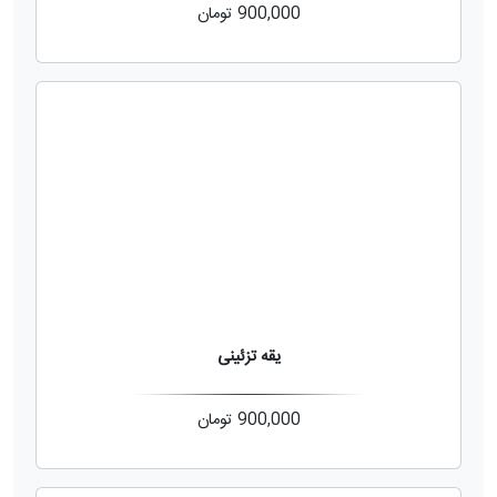
900,000
تومان
یقه تزئینی
900,000
تومان