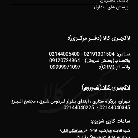
باشگاه مشتریان
پرسش های متداول
لاکچـری کالا (دفتـر مرکـزی):
تمـاس: 02191301504 - 02144005400
واتسـاپ(بخـش فـروش): 09120724864
واتسـاپ(CRM): 09999971097
لاکچـری کالا (شـوروم):
تـهران، بزرگراه ستاری ، ابتدای بـلوار فـردوس شـرق ، مجتمع الـبـرز
02144040345 - 02144040225
ساعات کاری شوروم:
شنبه لغایت چهارشنبه 16-9 *
با هماهنگی قبلی
*
پنجشنبه 14-9
*
با هماهنگی قبلی
*