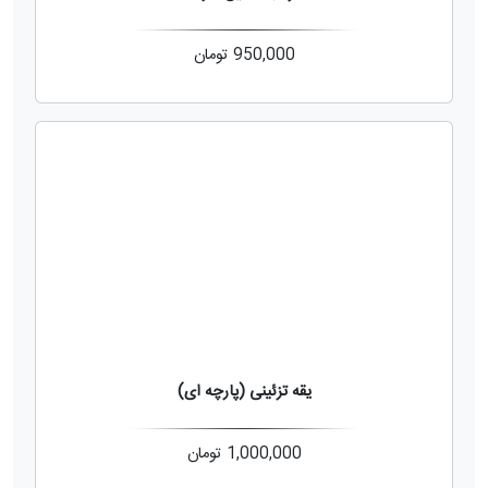
950,000
تومان
یقه تزئینی (پارچه ای)
1,000,000
تومان