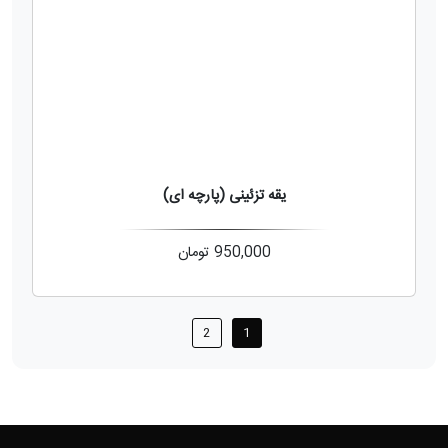
یقه تزئینی (پارچه ای)
950,000
تومان
2
1