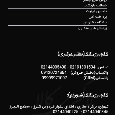
روش های ارسال
ضمانت بازگشت
تضمین کیفیت
پرداخت امن
باشگاه مشتریان
پرسش های متداول
لاکچـری کالا (دفتـر مرکـزی):
تمـاس: 02191301504 - 02144005400
واتسـاپ(بخـش فـروش): 09120724864
واتسـاپ(CRM): 09999971097
لاکچـری کالا (شـوروم):
تـهران، بزرگراه ستاری ، ابتدای بـلوار فـردوس شـرق ، مجتمع الـبـرز
02144040345 - 02144040225