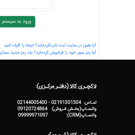
آیا هنوز در سایت ثبت نام نكرده‌اید؟ اینجا را كلیك كنید
آیا رمز عبور خود را فراموش كرده‌اید؟ یك رمز جدید بسازی
لاکچـری کالا (دفتـر مرکـزی):
تمـاس: 02191301504 - 02144005400
واتسـاپ(بخـش فـروش): 09120724864
واتسـاپ(CRM): 09999971097