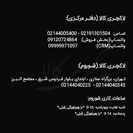
لاکچـری کالا (دفتـر مرکـزی):
تمـاس: 02191301504 - 02144005400
واتسـاپ(بخـش فـروش): 09120724864
واتسـاپ(CRM): 09999971097
لاکچـری کالا (شـوروم):
تـهران، بزرگراه ستاری ، ابتدای بـلوار فـردوس شـرق ، مجتمع الـبـرز
02144040345 - 02144040225
ساعات کاری شوروم:
شنبه لغایت چهارشنبه 16-9 *
با هماهنگی قبلی
*
پنجشنبه 14-9
*
با هماهنگی قبلی
*