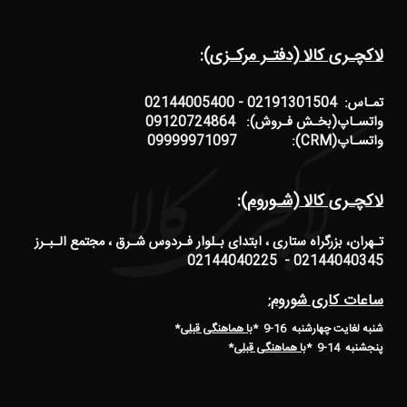
لاکچـری کالا (دفتـر مرکـزی):
تمـاس: 02191301504 - 02144005400
واتسـاپ(بخـش فـروش): 09120724864
واتسـاپ(CRM): 09999971097
لاکچـری کالا (شـوروم):
تـهران، بزرگراه ستاری ، ابتدای بـلوار فـردوس شـرق ، مجتمع الـبـرز
02144040345 - 02144040225
ساعات کاری شوروم:
شنبه لغایت چهارشنبه 16-9 *
با هماهنگی قبلی
*
پنجشنبه 14-9
*
با هماهنگی قبلی
*