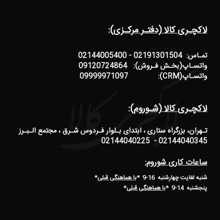
لاکچـری کالا (دفتـر مرکـزی):
تمـاس: 02191301504 - 02144005400
واتسـاپ(بخـش فـروش): 09120724864
واتسـاپ(CRM): 09999971097
لاکچـری کالا (شـوروم):
تـهران، بزرگراه ستاری ، ابتدای بـلوار فـردوس شـرق ، مجتمع الـبـرز
02144040345 - 02144040225
ساعات کاری شوروم:
شنبه لغایت چهارشنبه 16-9 *
با هماهنگی قبلی
*
پنجشنبه 14-9
*
با هماهنگی قبلی
*