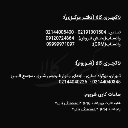
لاکچـری کالا (دفتـر مرکـزی):
تمـاس: 02191301504 - 02144005400
واتسـاپ(بخـش فـروش): 09120724864
واتسـاپ(CRM): 09999971097
لاکچـری کالا (شـوروم):
تـهران، بزرگراه ستاری ، ابتدای بـلوار فـردوس شـرق ، مجتمع الـبـرز
02144040345 - 02144040225
ساعات کاری شوروم:
شنبه لغایت چهارشنبه 16-9 *
با هماهنگی قبلی
*
پنجشنبه 14-9
*
با هماهنگی قبلی
*