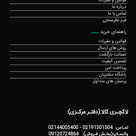
قوانین و مقررات
درباره ما
تماس با ما
فرم نظرسنجی
راهنمای خرید
قوانین و مقررات
روش های ارسال
ضمانت بازگشت
تضمین کیفیت
پرداخت امن
باشگاه مشتریان
پرسش های متداول
لاکچـری کالا (دفتـر مرکـزی):
تمـاس: 02191301504 - 02144005400
واتسـاپ(بخـش فـروش): 09120724864