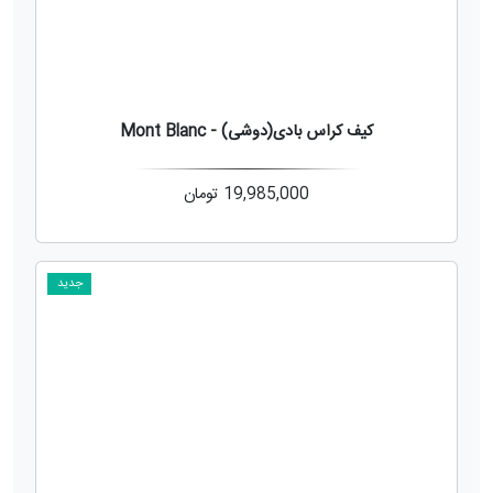
کیف کراس بادی(دوشی) - Mont Blanc
19,985,000
تومان
جدید