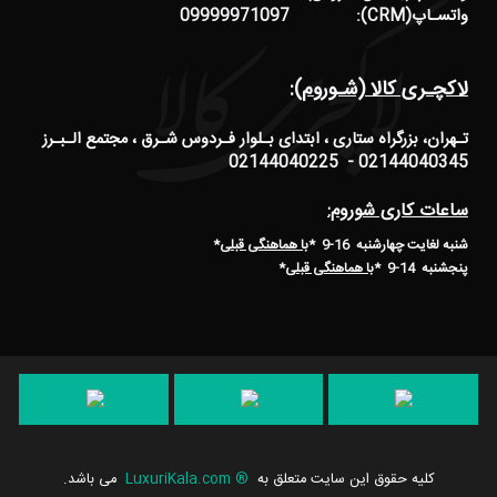
واتسـاپ(CRM): 09999971097
لاکچـری کالا (شـوروم):
تـهران، بزرگراه ستاری ، ابتدای بـلوار فـردوس شـرق ، مجتمع الـبـرز
02144040345 - 02144040225
ساعات کاری شوروم:
شنبه لغایت چهارشنبه 16-9 *
با هماهنگی قبلی
*
پنجشنبه 14-9
*
با هماهنگی قبلی
*
کلیه حقوق این سایت متعلق به
®
LuxuriKala.com
می باشد.