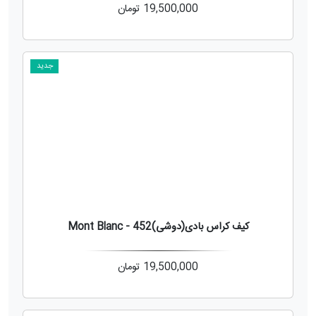
19,500,000
تومان
جدید
کیف کراس بادی(دوشی)452 - Mont Blanc
19,500,000
تومان