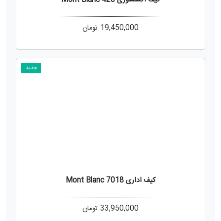
کیف اکسسوری 420 Mont Blanc
19,450,000
تومان
جدید
کیف اداری Mont Blanc 7018
33,950,000
تومان