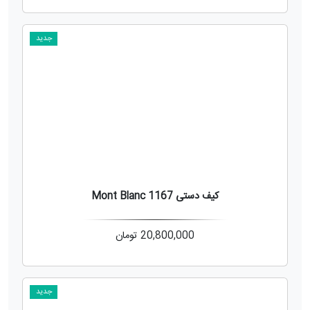
جدید
کیف دستی Mont Blanc 1167
20,800,000
تومان
جدید