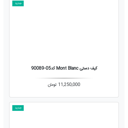
جدید
کیف دستی Mont Blanc کد05-90089
11,250,000
تومان
جدید