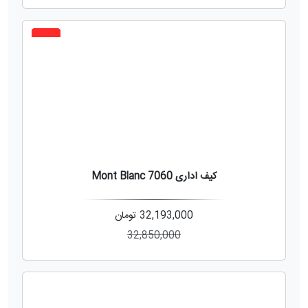
2%
کیف اداری Mont Blanc 7060
32,193,000
تومان
32,850,000