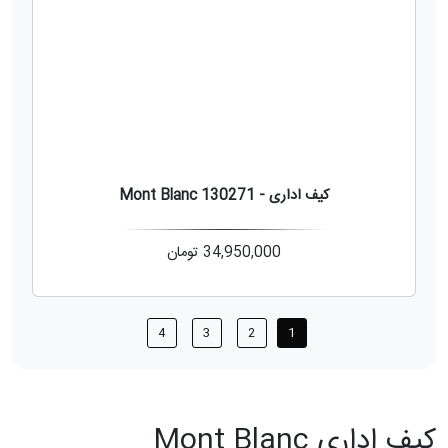
کیف اداری - Mont Blanc 130271
34,950,000
تومان
4
3
2
1
کیف اداری Mont Blanc