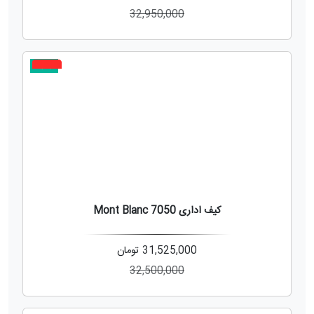
32,950,000
جدید
3%
کیف اداری Mont Blanc 7050
31,525,000
تومان
32,500,000