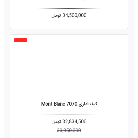
34,500,000
تومان
3%
کیف اداری Mont Blanc 7070
32,834,500
تومان
33,850,000