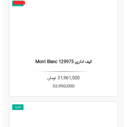
جدید
3%
کیف اداری Mont Blanc 129975
31,961,500
تومان
32,950,000
جدید