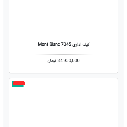
کیف اداری Mont Blanc 7045
34,950,000
تومان
جدید
2%