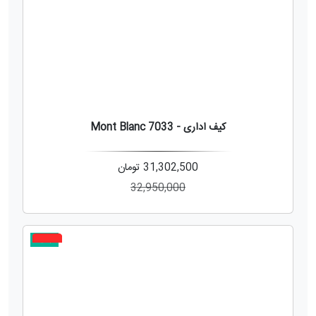
کیف اداری - Mont Blanc 7033
31,302,500
تومان
32,950,000
جدید
2%