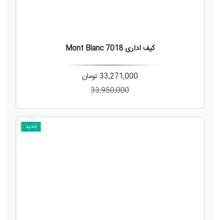
کیف اداری Mont Blanc 7018
33,271,000
تومان
33,950,000
جدید