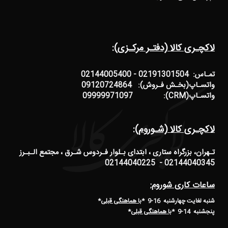
لاکچـری کالا (دفتـر مرکـزی):
تمـاس: 02191301504 - 02144005400
واتسـاپ(بخـش فـروش): 09120724864
واتسـاپ(CRM): 09999971097
لاکچـری کالا (شـوروم):
تـهران، بزرگراه ستاری ، ابتدای بـلوار فـردوس شـرق ، مجتمع الـبـرز
02144040345 - 02144040225
ساعات کاری شوروم:
شنبه لغایت چهارشنبه 16-9 *
با هماهنگی قبلی
*
پنجشنبه 14-9
*
با هماهنگی قبلی
*