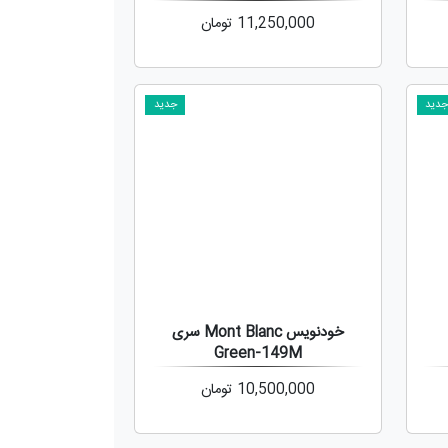
11,250,000
تومان
دید
جدید
خودنویس Mont Blanc سری
Green-149M
10,500,000
تومان