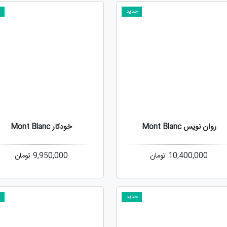
جدید
ج
روان نویس Mont Blanc
خودکار Mont Blanc
10,400,000
تومان
9,950,000
تومان
جدید
ج