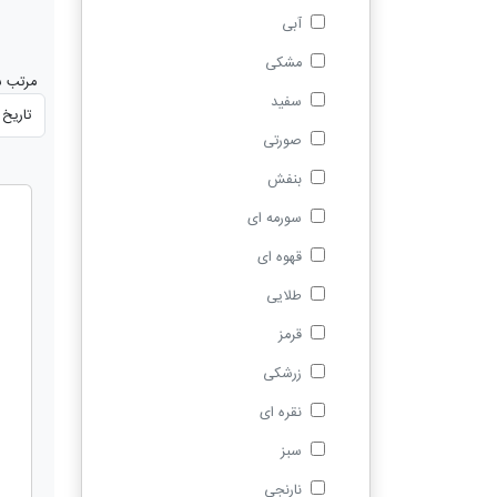
آبی
مشکی
مرتب س
سفید
صورتی
بنفش
سورمه ای
قهوه ای
طلایی
قرمز
زرشکی
نقره ای
سبز
نارنجی