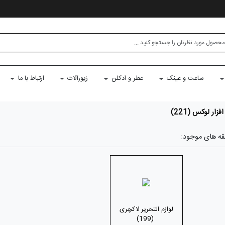
ساعت و عینک
عطر و ادکلن
زیورآلات
ارتباط با ما
فزار لوکس
(221)
قه های موجود:
لوازم التحریر لاکچری
(199)