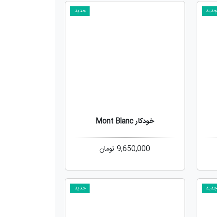
دید
جدید
خودکار Mont Blanc
9,650,000
تومان
دید
جدید