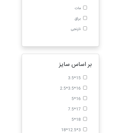
مات
براق
نارنجی
بر اساس سایز
15*3.5
16*3.5*2.5
16*5
17*7.5
18*5
3*12.5*18