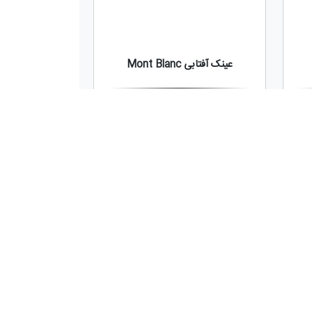
عینک آفتابی Mont Blanc
9,450,000
تومان
دید
جدید